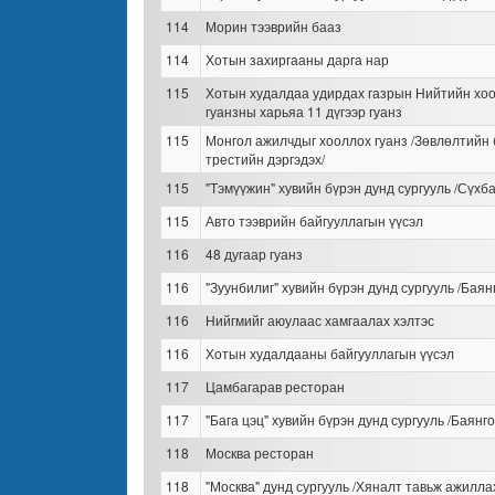
114
Морин тээврийн бааз
114
Хотын захиргааны дарга нар
115
Хотын худалдаа удирдах газрын Нийтийн хоо
гуанзны харьяа 11 дүгээр гуанз
115
Монгол ажилчдыг хооллох гуанз /Зөвлөлтийн 
трестийн дэргэдэх/
115
"Тэмүүжин" хувийн бүрэн дунд сургууль /Сүхба
115
Авто тээврийн байгууллагын үүсэл
116
48 дугаар гуанз
116
"Зуунбилиг" хувийн бүрэн дунд сургууль /Баянг
116
Нийгмийг аюулаас хамгаалах хэлтэс
116
Хотын худалдааны байгууллагын үүсэл
117
Цамбагарав ресторан
117
"Бага цэц" хувийн бүрэн дунд сургууль /Баянго
118
Москва ресторан
118
"Москва" дунд сургууль /Хяналт тавьж ажилла