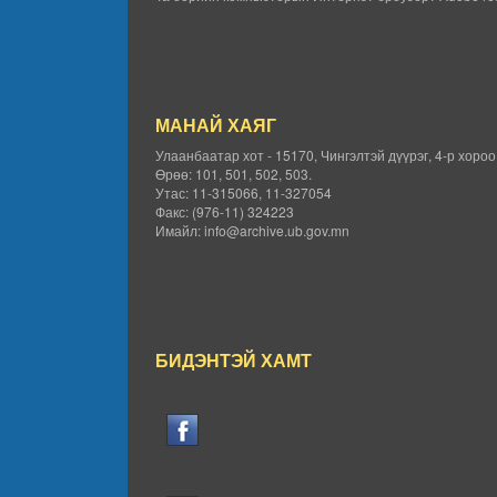
МАНАЙ ХАЯГ
Улаанбаатар хот - 15170, Чингэлтэй дүүрэг, 4-р хоро
Өрөө: 101, 501, 502, 503.
Утас: 11-315066, 11-327054
Факс: (976-11) 324223
Имайл: info@archive.ub.gov.mn
БИДЭНТЭЙ ХАМТ