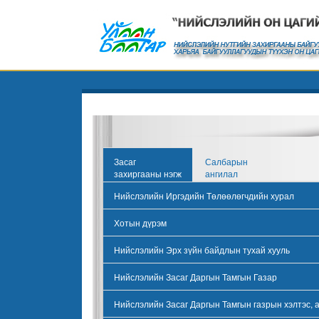
Засаг
Салбарын
захиргааны нэгж
ангилал
Нийслэлийн Иргэдийн Төлөөлөгчдийн хурал
Хотын дүрэм
Нийслэлийн Эрх зүйн байдлын тухай хууль
Нийслэлийн Засаг Даргын Тамгын Газар
Нийслэлийн Засаг Даргын Тамгын газрын хэлтэс, 