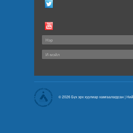
© 2026 Бүх эрх хуулиар хамгаалагдсан |
Ний