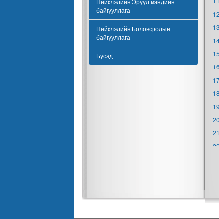
11
Нийслэлийн Эрүүл мэндийн
байгууллага
12
13
Нийслэлийн Боловсролын
байгууллага
14
15
Бусад
16
17
18
19
20
21
22
23
24
25
26
27