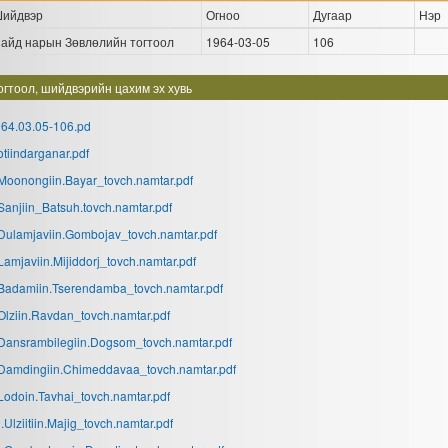
ийдвэр
Огноо
Дугаар
Нэр
айд нарын Зөвлөлийн тогтоол
1964-03-05
106
огтоол, шийдвэрийн цахим эх хувь
64.03.05-106.pd
otiindarganar.pdf
Moonongiin.Bayar_tovch.namtar.pdf
Sanjiin_Batsuh.tovch.namtar.pdf
Dulamjaviin.Gombojav_tovch.namtar.pdf
Lamjaviin.Mijiddorj_tovch.namtar.pdf
Badamiin.Tserendamba_tovch.namtar.pdf
Olziin.Ravdan_tovch.namtar.pdf
Dansrambilegiin.Dogsom_tovch.namtar.pdf
Damdingiin.Chimeddavaa_tovch.namtar.pdf
Lodoin.Tavhai_tovch.namtar.pdf
.Ulziitiin.Majig_tovch.namtar.pdf