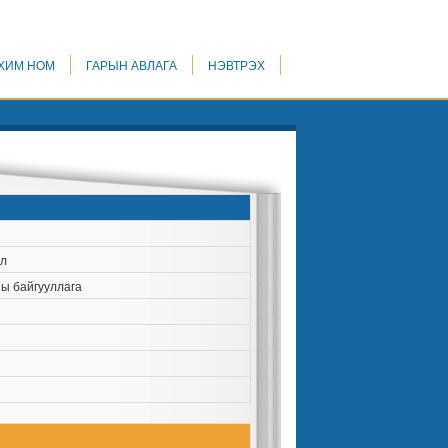
ХИМ НОМ
ГАРЫН АВЛАГА
НЭВТРЭХ
ил
ны байгууллага