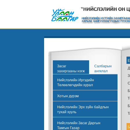
Е
Засаг
Салбарын
Д
захиргааны нэгж
ангилал
З
Нийслэлийн Иргэдийн
С
Төлөөлөгчдийн хурал
Б
Хотын дүрэм
Т
Б
Нийслэлийн Эрх зүйн байдлын
тухай хууль
Т
Нийслэлийн Засаг Даргын
Б
Тамгын Газар