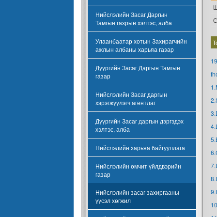
Ш
Нийслэлийн Засаг Даргын
С
Тамгын газрын хэлтэс, алба
Улаанбаатар хотын Захирагчийн
Т
ажлын албаны харьяа газар
19
Дүүргийн Засаг Даргын Тамгын
f
h
газар
1.
Нийслэлийн Засаг даргын
2.
хэрэгжүүлэгч агентлаг
3.
Дүүргийн Засаг даргын дэргэдэх
4.
хэлтэс, алба
5.
Нийслэлийн харьяа байгууллага
6.
7.
Нийслэлийн өмчит үйлдвэрийн
газар
8.
9.
Нийслэлийн засаг захиргааны
үүсэл хөгжил
10