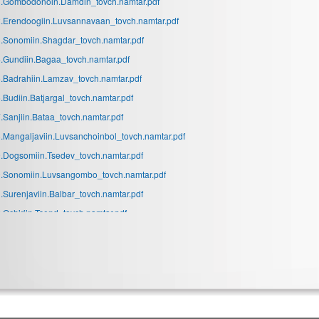
.Gombodonoin.Damdin_tovch.namtar.pdf
.Erendoogiin.Luvsannavaan_tovch.namtar.pdf
.Sonomiin.Shagdar_tovch.namtar.pdf
.Gundiin.Bagaa_tovch.namtar.pdf
.Badrahiin.Lamzav_tovch.namtar.pdf
.Budiin.Batjargal_tovch.namtar.pdf
.Sanjiin.Bataa_tovch.namtar.pdf
.Mangaljaviin.Luvsanchoinbol_tovch.namtar.pdf
.Dogsomiin.Tsedev_tovch.namtar.pdf
.Sonomiin.Luvsangombo_tovch.namtar.pdf
.Surenjaviin.Balbar_tovch.namtar.pdf
.Ochiriin.Tsend_tovch.namtar.pdf
.Sanbuugiin.Munkhjargal_tovch.namtar.pdf
.Lhamsurengiin.Enebish_tovch.namtar.pdf
.Tserendembereliin.Baasanjav_tovch.namtar.pdf
.Janlaviin.Narantsatsralt_tovch.namtar.pdf
.Miegombiin.Enkhbold_tovch.namtar.pdf