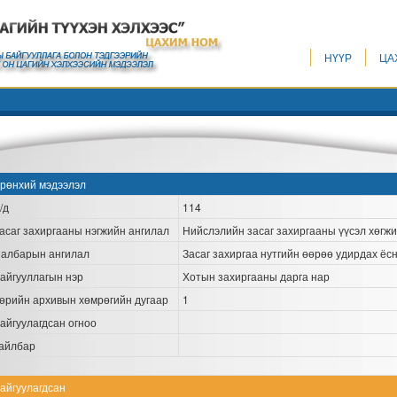
НҮҮР
ЦА
рөнхий мэдээлэл
/д
114
асаг захиргааны нэгжийн ангилал
Нийслэлийн засаг захиргааны үүсэл хөгж
албарын ангилал
Засаг захиргаа нутгийн өөрөө удирдах ёс
айгууллагын нэр
Хотын захиргааны дарга нар
өрийн архивын хөмрөгийн дугаар
1
айгуулагдсан огноо
айлбар
айгуулагдсан