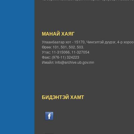
МАНАЙ ХАЯГ
Улаанбаатар хот - 15170, Чингэлтэй дүүрэг, 4-р хоро
Өрөө: 101, 501, 502, 503.
Утас: 11-315066, 11-327054
Факс: (976-11) 324223
Имайл: info@archive.ub.gov.mn
БИДЭНТЭЙ ХАМТ