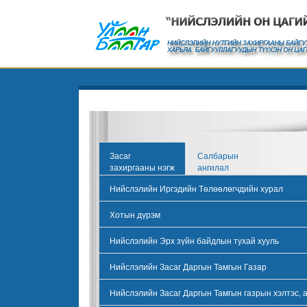
Засаг
Салбарын
захиргааны нэгж
ангилал
Нийслэлийн Иргэдийн Төлөөлөгчдийн хурал
Хотын дүрэм
Нийслэлийн Эрх зүйн байдлын тухай хууль
Нийслэлийн Засаг Даргын Тамгын Газар
Нийслэлийн Засаг Даргын Тамгын газрын хэлтэс, 