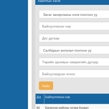
Хайлтын хэсэг
Хайх
Д/д
Байгууллагын нэр
60
Багануур районы зочид буудал