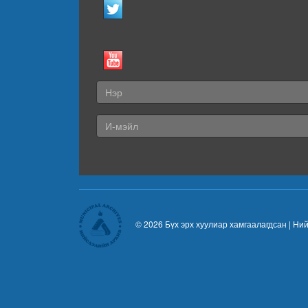
© 2026 Бүх эрх хуулиар хамгаалагдсан |
Ний