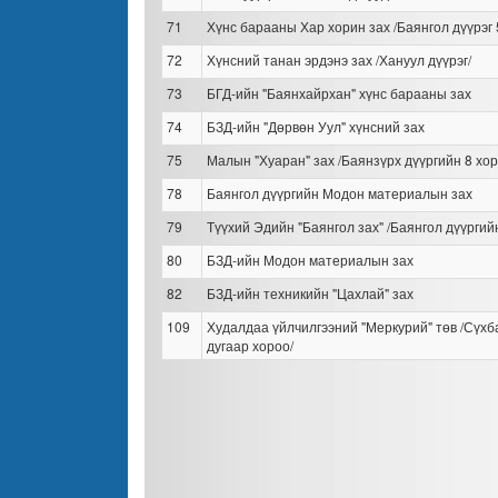
71
Хүнс барааны Хар хорин зах /Баянгол дүүрэг 
72
Хүнсний танан эрдэнэ зах /Хануул дүүрэг/
73
БГД-ийн "Баянхайрхан" хүнс барааны зах
74
БЗД-ийн "Дөрвөн Уул" хүнсний зах
75
Малын "Хуаран" зах /Баянзүрх дүүргийн 8 хор
78
Баянгол дүүргийн Модон материалын зах
79
Түүхий Эдийн "Баянгол зах" /Баянгол дүүргий
80
БЗД-ийн Модон материалын зах
82
БЗД-ийн техникийн "Цахлай" зах
109
Худалдаа үйлчилгээний "Меркурий" төв /Сүхб
дугаар хороо/