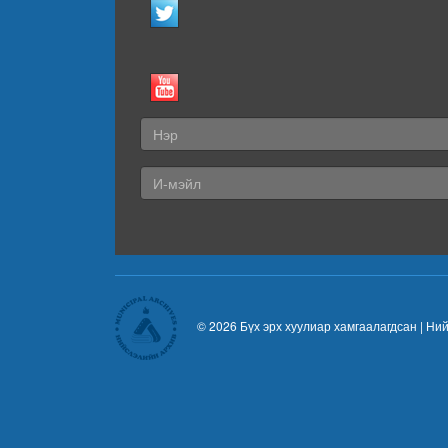
© 2026 Бүх эрх хуулиар хамгаалагдсан |
Ний