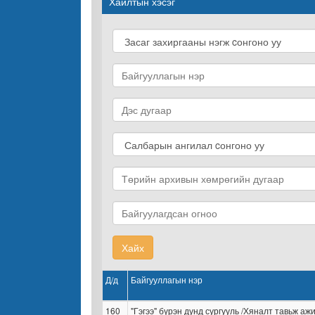
Хайлтын хэсэг
Хайх
Д/д
Байгууллагын нэр
160
"Гэгээ" бүрэн дунд сургууль /Хяналт тавьж аж