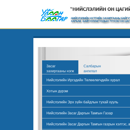
Засаг
Салбарын
захиргааны нэгж
ангилал
Нийслэлийн Иргэдийн Төлөөлөгчдийн хурал
Хотын дүрэм
Нийслэлийн Эрх зүйн байдлын тухай хууль
Нийслэлийн Засаг Даргын Тамгын Газар
Нийслэлийн Засаг Даргын Тамгын газрын хэлтэс, 