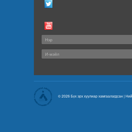
© 2026 Бүх эрх хуулиар хамгаалагдсан |
Ний