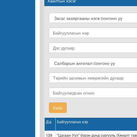
Хайлтын хэсэг
Хайх
Д/д
Байгууллагын нэр
139
"Цагаан-Уул" бүрэн дунд сургууль /Хяналт та