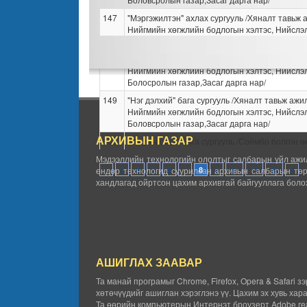
147
"Мэргэжилтэн" ахлах сургууль /Хяналт тавьж 
Нийгмийн хөгжлийн бодлогын хэлтэс, Нийслэ
Боловсролын газар,Засаг дарга нар/
148
"Оюут цэцэн" бүрэн дунд сургууль /Хяналт та
Нийгмийн хөгжлийн бодлогын хэлтэс, Нийслэ
Болосролын газар,Засаг дарга нар/
149
"Нэг дэлхий" бага сургууль /Хяналт тавьж ажи
Нийгмийн хөгжлийн бодлогын хэлтэс, Нийслэ
Боловсролын газар,Засаг дарга нар/
АРХИВЫН ГАЗАР
150
"Оюуны оньс" бага сургууль /Соёмбо болгон ө
тавих байгууллага Нийслэлийн Боловсролын 
Мэдээллийн технологийн ололтыг салбарын үйл ажил
3
4
5
6
7
9
10
11
12
өндөр технологид суурилсан архивын салбарын төр
152
<
"Хэл иргэншил" ахлах сургууль /Хяналт тавьж
8
>
хандлагад ойртсон цахим архивтай байгууллага болох
Нийгмийн хөгжлийн хэлтэс, Нийслэлийн Бол
газар,Засаг дарга нар/
153
"Шонхор" ахлах сургууль /Хяналт тавьж ажил
хөгжлийн хэлтэс, Нийслэлийн Боловсролын га
нар/
154
"Сидней боловсрол сан" ахлах сургууль /Хяна
АШИГЛАХ ЗААВАР
ажиллах нь Нийгмийн хөгжлийн хэлтэс, Нийс
Боловсролын газар,Засаг дарга нар/
Та манай програмыг Chrome, Firefox, Opera & Safari з
хөтөчүүдийг ашиглан хэрэглэнэ үү. Цахим эх хувь хар
155
"Их хангай" ахлах сургууль /Хяналт тавьж ажи
Та өөрийн компьютерын Интернэт броузерт Adobe rea
Нийгмийн хөгжлийн хэлтэс, Нийслэлийн Бол