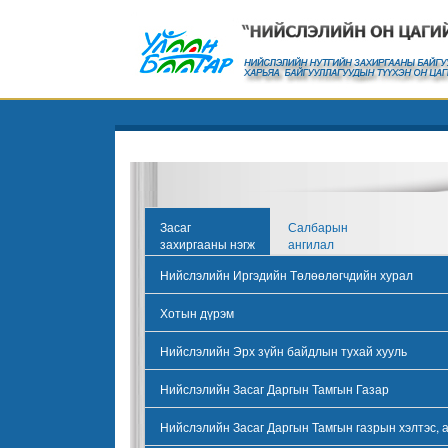
Засаг
Салбарын
захиргааны нэгж
ангилал
Нийслэлийн Иргэдийн Төлөөлөгчдийн хурал
Хотын дүрэм
Нийслэлийн Эрх зүйн байдлын тухай хууль
Нийслэлийн Засаг Даргын Тамгын Газар
Нийслэлийн Засаг Даргын Тамгын газрын хэлтэс, 