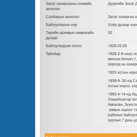
Засаг захиргааны нэгжийн
Дүүргийн Засаг 
ангилал
Салбарын ангилал
Засаг захиргаа 
Байгууллагын нэр
Хоёр дугаар хор
Төрийн архивын хөмрөгийн
02
дугаар
Байгуулагдсан огноо
1928.02.28
Тайлбар
1928-2-8-наас х
жинхэн бичээч 1,
хороод нь захир
1933 хотын хоро
1938-9-.30-нд С
хотын хороо, хо
1965-4-14-нд Ар
Улаанбаатар хо
Амгалан, Зүүнсэ
замын хороог т
районыг байгуул
хурлын 7 дахь у