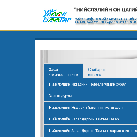
Засаг
Салбарын
захиргааны нэгж
ангилал
Нийслэлийн Иргэдийн Төлөөлөгчдийн хурал
Хотын дүрэм
Нийслэлийн Эрх зүйн байдлын тухай хууль
Нийслэлийн Засаг Даргын Тамгын Газар
Нийслэлийн Засаг Даргын Тамгын газрын хэлтэс, 