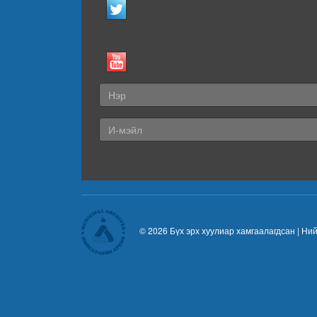
© 2026 Бүх эрх хуулиар хамгаалагдсан |
Ний