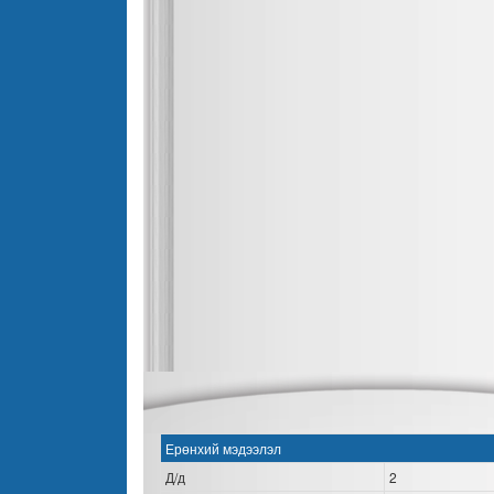
Ерөнхий мэдээлэл
Д/д
2