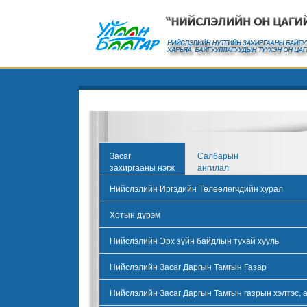
Засаг
Салбарын
захиргааны нэгж
ангилал
Нийслэлийн Иргэдийн Төлөөлөгчдийн хурал
Хотын дүрэм
Нийслэлийн Эрх зүйн байдлын тухай хууль
Нийслэлийн Засаг Даргын Тамгын Газар
Нийслэлийн Засаг Даргын Тамгын газрын хэлтэс, 