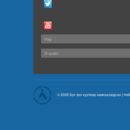
© 2026 Бүх эрх хуулиар хамгаалагдсан |
Ний