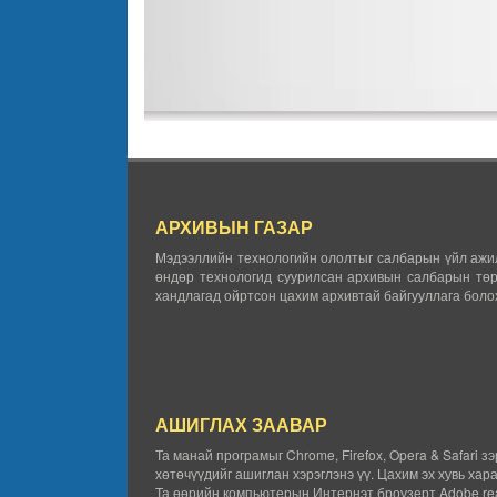
АРХИВЫН ГАЗАР
Мэдээллийн технологийн ололтыг салбарын үйл ажил
өндөр технологид суурилсан архивын салбарын төр
хандлагад ойртсон цахим архивтай байгууллага болох
АШИГЛАХ ЗААВАР
Та манай програмыг Chrome, Firefox, Opera & Safari з
хөтөчүүдийг ашиглан хэрэглэнэ үү. Цахим эх хувь хар
Та өөрийн компьютерын Интернэт броузерт Adobe rea