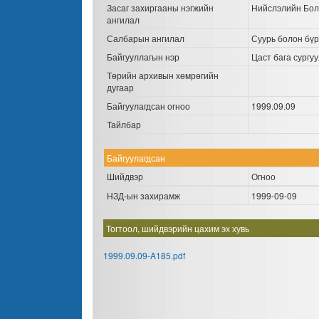
Засаг захиргааны нэгжийн
Нийслэлийн Бол
ангилал
Салбарын ангилал
Суурь болон бүр
Байгууллагын нэр
Цаст бага сургуу
Төрийн архивын хөмрөгийн
дугаар
Байгуулагдсан огноо
1999.09.09
Тайлбар
Байгуулагдсан
Шийдвэр
Огноо
НЗД-ын захирамж
1999-09-09
Тогтоол, шийдвэрийн цахим эх хувь
1999.09.09-A185.pdf