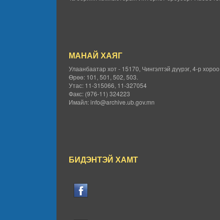
МАНАЙ ХАЯГ
Улаанбаатар хот - 15170, Чингэлтэй дүүрэг, 4-р хоро
Өрөө: 101, 501, 502, 503.
Утас: 11-315066, 11-327054
Факс: (976-11) 324223
Имайл: info@archive.ub.gov.mn
БИДЭНТЭЙ ХАМТ