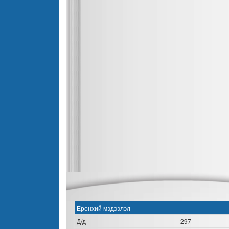
Ерөнхий мэдээлэл
Д/д
297