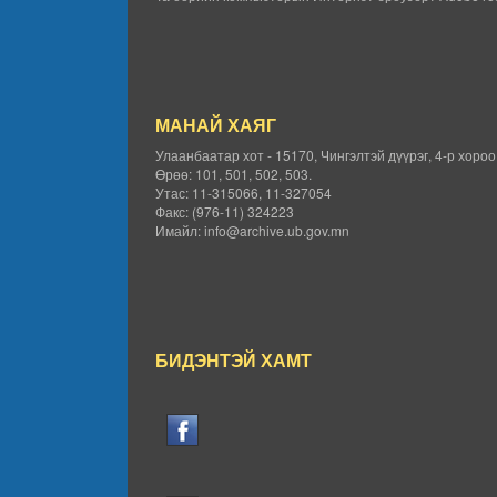
МАНАЙ ХАЯГ
Улаанбаатар хот - 15170, Чингэлтэй дүүрэг, 4-р хоро
Өрөө: 101, 501, 502, 503.
Утас: 11-315066, 11-327054
Факс: (976-11) 324223
Имайл: info@archive.ub.gov.mn
БИДЭНТЭЙ ХАМТ