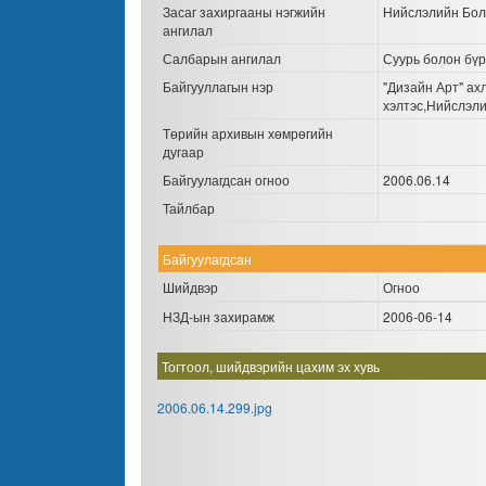
Засаг захиргааны нэгжийн
Нийслэлийн Бол
ангилал
Салбарын ангилал
Суурь болон бүр
Байгууллагын нэр
"Дизайн Арт" ах
хэлтэс,Нийслэли
Төрийн архивын хөмрөгийн
дугаар
Байгуулагдсан огноо
2006.06.14
Тайлбар
Байгуулагдсан
Шийдвэр
Огноо
НЗД-ын захирамж
2006-06-14
Тогтоол, шийдвэрийн цахим эх хувь
2006.06.14.299.jpg