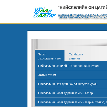
Засаг
Салбарын
захиргааны нэгж
ангилал
Нийслэлийн Иргэдийн Төлөөлөгчдийн хурал
Хотын дүрэм
Нийслэлийн Эрх зүйн байдлын тухай хууль
Нийслэлийн Засаг Даргын Тамгын Газар
Нийслэлийн Засаг Даргын Тамгын газрын хэлтэс, 