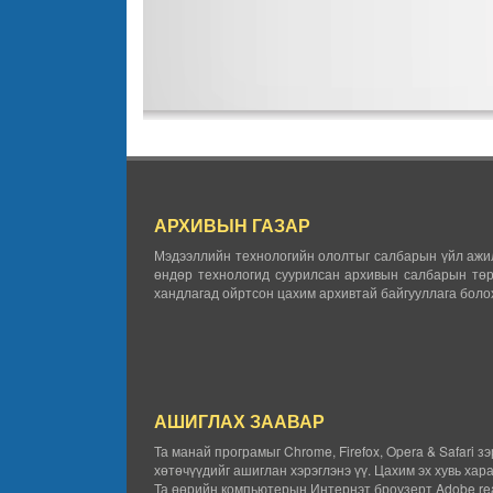
АРХИВЫН ГАЗАР
Мэдээллийн технологийн ололтыг салбарын үйл ажил
өндөр технологид суурилсан архивын салбарын төр
хандлагад ойртсон цахим архивтай байгууллага болох
АШИГЛАХ ЗААВАР
Та манай програмыг Chrome, Firefox, Opera & Safari з
хөтөчүүдийг ашиглан хэрэглэнэ үү. Цахим эх хувь хар
Та өөрийн компьютерын Интернэт броузерт Adobe rea