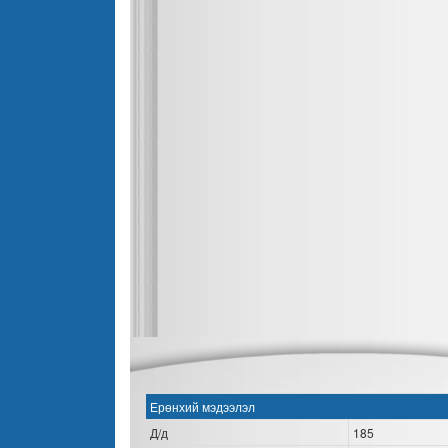
Ерөнхий мэдээлэл
Д/д
185