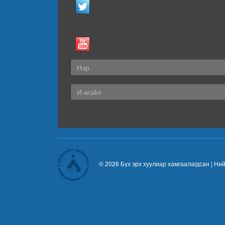
© 2026 Бүх эрх хуулиар хамгаалагдсан |
Ний