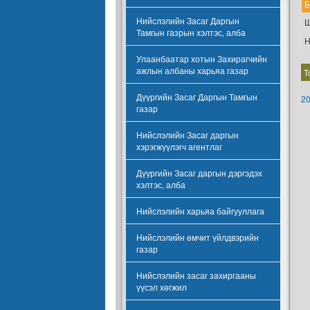
Б
Нийслэлийн Засаг Даргын
Ш
Тамгын газрын хэлтэс, алба
Н
Улаанбаатар хотын Захирагчийн
ажлын албаны харьяа газар
Т
Дүүргийн Засаг Даргын Тамгын
20
газар
Нийслэлийн Засаг даргын
хэрэгжүүлэгч агентлаг
Дүүргийн Засаг даргын дэргэдэх
хэлтэс, алба
Нийслэлийн харьяа байгууллага
Нийслэлийн өмчит үйлдвэрийн
газар
Нийслэлийн засаг захиргааны
үүсэл хөгжил