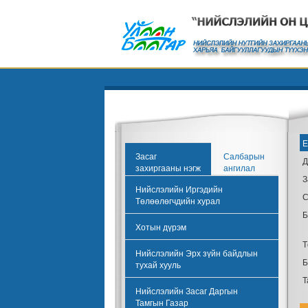
Е
Засаг
Салбарын
Д
захиргааны нэгж
ангилал
З
Нийслэлийн Иргэдийн
С
Төлөөлөгчдийн хурал
Б
Хотын дүрэм
Т
Нийслэлийн Эрх зүйн байдлын
Б
тухай хууль
Т
Нийслэлийн Засаг Даргын
Тамгын Газар