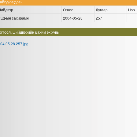
айгуулагдсан
ийдвэр
Огноо
Дугаар
Нэр
ЗД-ын захирамж
2004-05-28
257
огтоол, шийдвэрийн цахим эх хувь
04.05.28.257.jpg