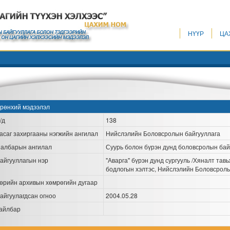
НҮҮР
ЦА
рөнхий мэдээлэл
/д
138
асаг захиргааны нэгжийн ангилал
Нийслэлийн Боловсролын байгууллага
албарын ангилал
Суурь болон бүрэн дунд боловсролын бай
айгууллагын нэр
"Аварга" бүрэн дунд сургууль /Хяналт та
бодлогын хэлтэс, Нийслэлийн Боловсролын
өрийн архивын хөмрөгийн дугаар
айгуулагдсан огноо
2004.05.28
айлбар