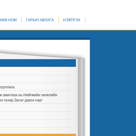
ХИМ НОМ
ГАРЫН АВЛАГА
НЭВТРЭХ
гууллага
вьж ажиллах нь Нийгмийн хөгжлийн
 газар,Засаг дарга нар/