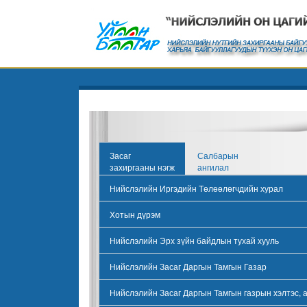
Засаг
Салбарын
захиргааны нэгж
ангилал
Нийслэлийн Иргэдийн Төлөөлөгчдийн хурал
Хотын дүрэм
Нийслэлийн Эрх зүйн байдлын тухай хууль
Нийслэлийн Засаг Даргын Тамгын Газар
Нийслэлийн Засаг Даргын Тамгын газрын хэлтэс, 