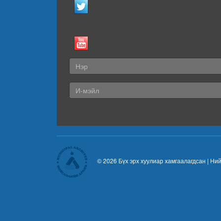
© 2026 Бүх эрх хуулиар хамгаалагдсан |
Ний