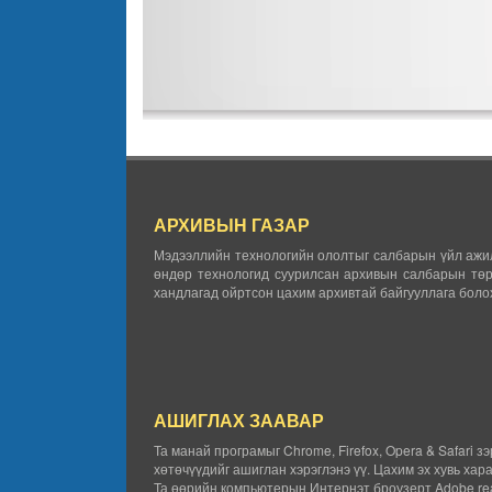
АРХИВЫН ГАЗАР
Мэдээллийн технологийн ололтыг салбарын үйл ажил
өндөр технологид суурилсан архивын салбарын төр
хандлагад ойртсон цахим архивтай байгууллага болох
АШИГЛАХ ЗААВАР
Та манай програмыг Chrome, Firefox, Opera & Safari з
хөтөчүүдийг ашиглан хэрэглэнэ үү. Цахим эх хувь хар
Та өөрийн компьютерын Интернэт броузерт Adobe rea