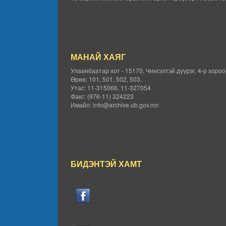
МАНАЙ ХАЯГ
Улаанбаатар хот - 15170, Чингэлтэй дүүрэг, 4-р хоро
Өрөө: 101, 501, 502, 503.
Утас: 11-315066, 11-327054
Факс: (976-11) 324223
Имайл: info@archive.ub.gov.mn
БИДЭНТЭЙ ХАМТ