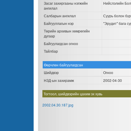
Засаг захиргааны нэгжийн
Нийслэлийн Бол
ангилал
Салбарын ангилал
Суурь болон бүр
Байгууллагын нэр
"Эрудит" бага су
Төрийн архивын хөмрөгийн
дугаар
Байгуулагдсан огноо
Тайлбар
Өөрчлөн байгуулагдсан
Шийдвэр
Огноо
НЗД-ын захирамж
2002-04-30
Тогтоол, шийдвэрийн цахим эх хувь
2002.04.30.187.jpg