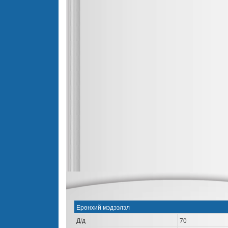
Ерөнхий мэдээлэл
Д/д
70