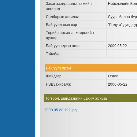
Засаг захиргааны нэгжийн
Нийслэлийн Бол
ангилал
Салбарын ангилал
Суурь болон бүр
Байгууллагын нэр
"Радуга" дунд су
Төрийн архивын хөмрөгийн
дугаар
Байгуулагдсан огноо
2000.05.22
Тайлбар
Байгуулагдсан
Шийдвэр
Огноо
НЗДЗахирамж
2000-05-22
Тогтоол, шийдвэрийн цахим эх хувь
2000.05.22.122.jpg