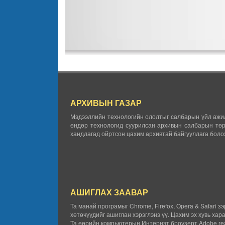
АРХИВЫН ГАЗАР
Мэдээллийн технологийн ололтыг салбарын үйл ажил
өндөр технологид суурилсан архивын салбарын төр
хандлагад ойртсон цахим архивтай байгууллага болох
АШИГЛАХ ЗААВАР
Та манай програмыг Chrome, Firefox, Opera & Safari з
хөтөчүүдийг ашиглан хэрэглэнэ үү. Цахим эх хувь хар
Та өөрийн компьютерын Интернэт броузерт Adobe rea