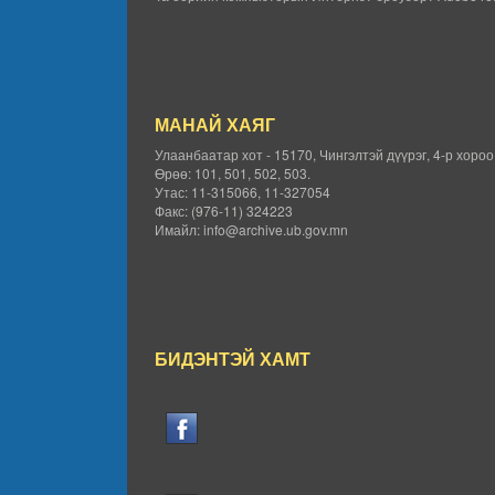
МАНАЙ ХАЯГ
Улаанбаатар хот - 15170, Чингэлтэй дүүрэг, 4-р хоро
Өрөө: 101, 501, 502, 503.
Утас: 11-315066, 11-327054
Факс: (976-11) 324223
Имайл: info@archive.ub.gov.mn
БИДЭНТЭЙ ХАМТ