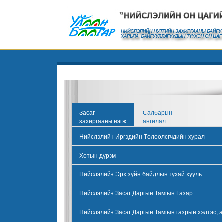
Засаг
Салбарын
захиргааны нэгж
ангилал
Нийслэлийн Иргэдийн Төлөөлөгчдийн хурал
Хотын дүрэм
Нийслэлийн Эрх зүйн байдлын тухай хууль
Нийслэлийн Засаг Даргын Тамгын Газар
Нийслэлийн Засаг Даргын Тамгын газрын хэлтэс, 