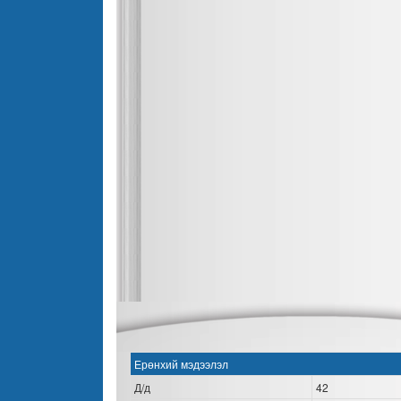
Ерөнхий мэдээлэл
Д/д
42