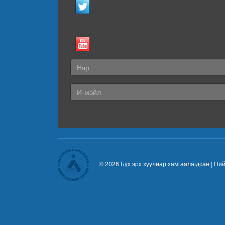
© 2026 Бүх эрх хуулиар хамгаалагдсан |
Ний