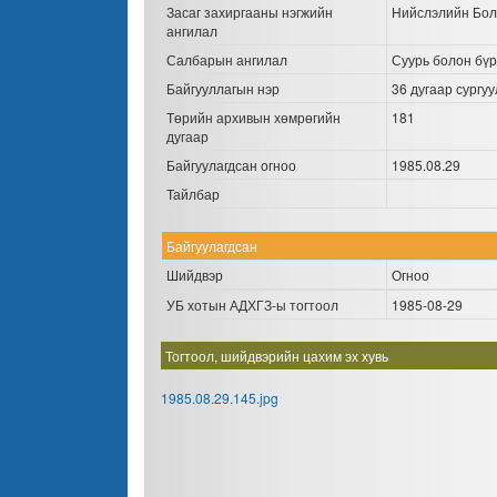
Засаг захиргааны нэгжийн
Нийслэлийн Бол
ангилал
Салбарын ангилал
Суурь болон бүр
Байгууллагын нэр
36 дугаар сургуу
Төрийн архивын хөмрөгийн
181
дугаар
Байгуулагдсан огноо
1985.08.29
Тайлбар
Байгуулагдсан
Шийдвэр
Огноо
УБ хотын АДХГЗ-ы тогтоол
1985-08-29
Тогтоол, шийдвэрийн цахим эх хувь
1985.08.29.145.jpg