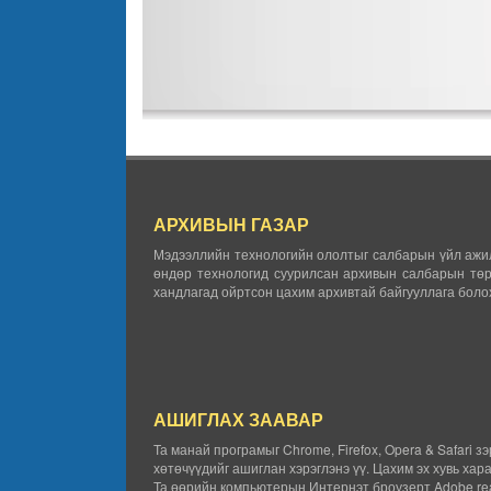
АРХИВЫН ГАЗАР
Мэдээллийн технологийн ололтыг салбарын үйл ажил
өндөр технологид суурилсан архивын салбарын төр
хандлагад ойртсон цахим архивтай байгууллага болох
АШИГЛАХ ЗААВАР
Та манай програмыг Chrome, Firefox, Opera & Safari з
хөтөчүүдийг ашиглан хэрэглэнэ үү. Цахим эх хувь хар
Та өөрийн компьютерын Интернэт броузерт Adobe rea