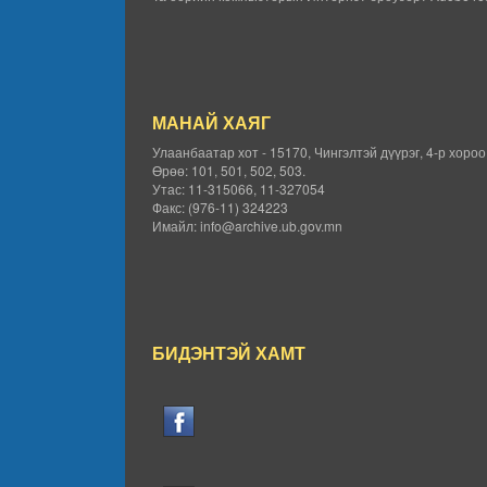
МАНАЙ ХАЯГ
Улаанбаатар хот - 15170, Чингэлтэй дүүрэг, 4-р хоро
Өрөө: 101, 501, 502, 503.
Утас: 11-315066, 11-327054
Факс: (976-11) 324223
Имайл: info@archive.ub.gov.mn
БИДЭНТЭЙ ХАМТ