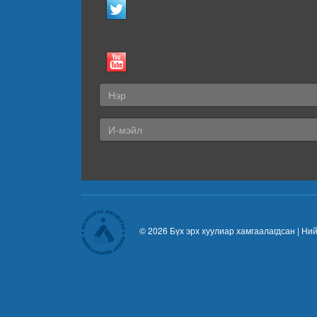
© 2026 Бүх эрх хуулиар хамгаалагдсан |
Ний