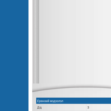
Ерөнхий мэдээлэл
Д/д
3