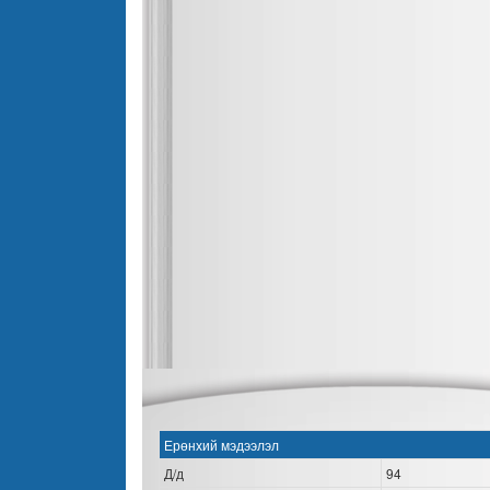
Ерөнхий мэдээлэл
Д/д
94