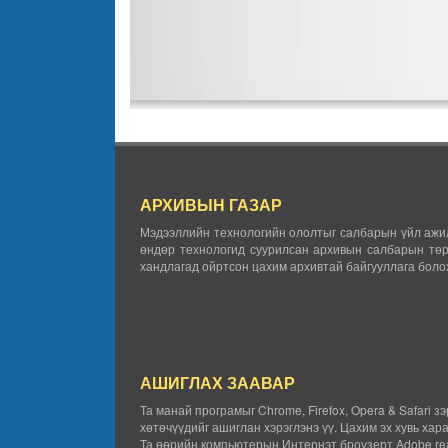
АРХИВЫН ГАЗАР
Мэдээллийн технологийн ололтыг салбарын үйл ажил
өндөр технологид суурилсан архивын салбарын төр
хандлагад ойртсон цахим архивтай байгууллага болох
АШИГЛАХ ЗААВАР
Та манай програмыг Chrome, Firefox, Opera & Safari з
хөтөчүүдийг ашиглан хэрэглэнэ үү. Цахим эх хувь хар
Та өөрийн компьютерын Интернэт броузерт Adobe rea