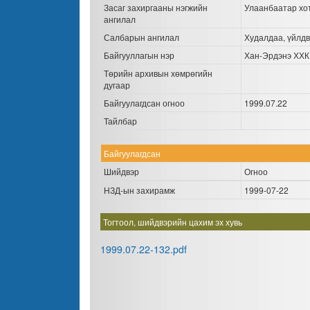
Засаг захиргааны нэгжийн
Улаанбаатар хо
ангилал
Салбарын ангилал
Худалдаа, үйлдв
Байгууллагын нэр
Хан-Эрдэнэ ХХК
Төрийн архивын хөмрөгийн
дугаар
Байгуулагдсан огноо
1999.07.22
Тайлбар
Байгуулагдсан
Шийдвэр
Огноо
НЗД-ын захирамж
1999-07-22
Тогтоол, шийдвэрийн цахим эх хувь
1999.07.22-132.pdf