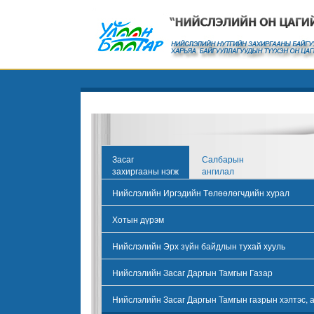
Засаг
Салбарын
захиргааны нэгж
ангилал
Нийслэлийн Иргэдийн Төлөөлөгчдийн хурал
Хотын дүрэм
Нийслэлийн Эрх зүйн байдлын тухай хууль
Нийслэлийн Засаг Даргын Тамгын Газар
Нийслэлийн Засаг Даргын Тамгын газрын хэлтэс, 