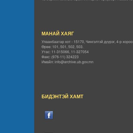
МАНАЙ ХАЯГ
Улаанбаатар хот - 15170, Чингэлтэй дүүрэг, 4-р хоро
Өрөө: 101, 501, 502, 503.
Утас: 11-315066, 11-327054
Факс: (976-11) 324223
Имайл: info@archive.ub.gov.mn
БИДЭНТЭЙ ХАМТ