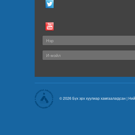
© 2026 Бүх эрх хуулиар хамгаалагдсан |
Ний