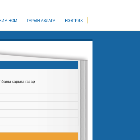
ХИМ НОМ
ГАРЫН АВЛАГА
НЭВТРЭХ
лбаны харьяа газар