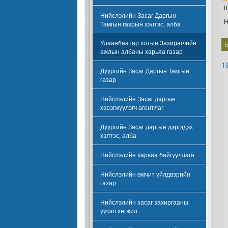
Ш
Нийслэлийн Засаг Даргын
Н
Тамгын газрын хэлтэс, алба
Улаанбаатар хотын Захирагчийн
Т
ажлын албаны харьяа газар
1
Дүүргийн Засаг Даргын Тамгын
газар
Нийслэлийн Засаг даргын
хэрэгжүүлэгч агентлаг
Дүүргийн Засаг даргын дэргэдэх
хэлтэс, алба
Нийслэлийн харьяа байгууллага
Нийслэлийн өмчит үйлдвэрийн
газар
Нийслэлийн засаг захиргааны
үүсэл хөгжил