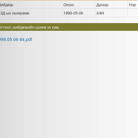
ийдвэр
Огноо
Дугаар
Нэр
ЗД-ын захирамж
1999-05-06
А/84
огтоол, шийдвэрийн цахим эх хувь
999.05.06-84.pdf