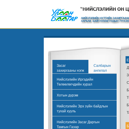
Е
Засаг
Салбарын
Д
захиргааны нэгж
ангилал
З
Нийслэлийн Иргэдийн
С
Төлөөлөгчдийн хурал
Б
Хотын дүрэм
Т
Б
Нийслэлийн Эрх зүйн байдлын
тухай хууль
Т
Нийслэлийн Засаг Даргын
Б
Тамгын Газар