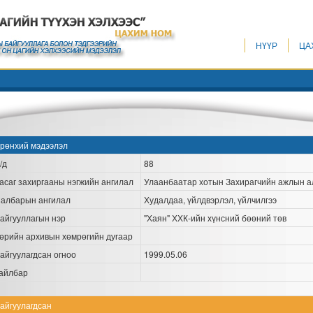
НҮҮР
ЦА
рөнхий мэдээлэл
/д
88
асаг захиргааны нэгжийн ангилал
Улаанбаатар хотын Захирагчийн ажлын а
албарын ангилал
Худалдаа, үйлдвэрлэл, үйлчилгээ
айгууллагын нэр
"Хаян" ХХК-ийн хүнсний бөөний төв
өрийн архивын хөмрөгийн дугаар
айгуулагдсан огноо
1999.05.06
айлбар
айгуулагдсан