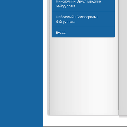
Нийслэлийн Эрүүл мэндийн
байгууллага
Нийслэлийн Боловсролын
байгууллага
Бусад