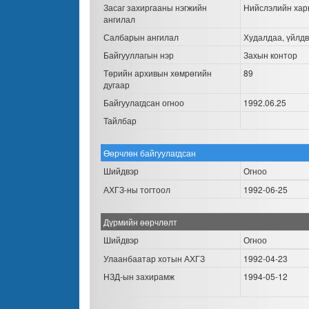
Засаг захиргааны нэгжийн
Нийслэлийн хар
ангилал
Салбарын ангилал
Худалдаа, үйлдв
Байгууллагын нэр
Захын контор
Төрийн архивын хөмрөгийн
89
дугаар
Байгуулагдсан огноо
1992.06.25
Тайлбар
Өөрчлөн байгуулагдсан
Шийдвэр
Огноо
АХГЗ-ны тогтоол
1992-06-25
Дүрмийн өөрчлөлт
Шийдвэр
Огноо
Улаанбаатар хотын АХГЗ
1992-04-23
НЗД-ын захирамж
1994-05-12