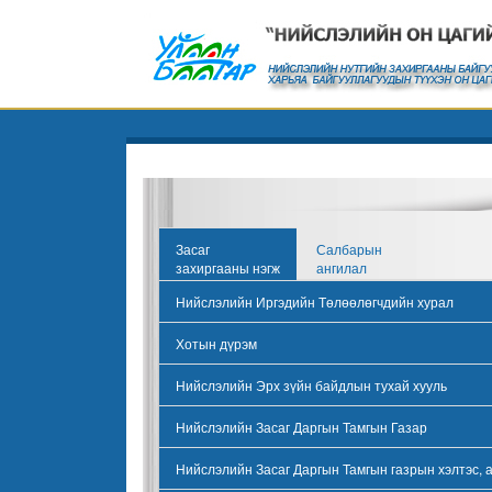
Засаг
Салбарын
захиргааны нэгж
ангилал
Нийслэлийн Иргэдийн Төлөөлөгчдийн хурал
Хотын дүрэм
Нийслэлийн Эрх зүйн байдлын тухай хууль
Нийслэлийн Засаг Даргын Тамгын Газар
Нийслэлийн Засаг Даргын Тамгын газрын хэлтэс, 