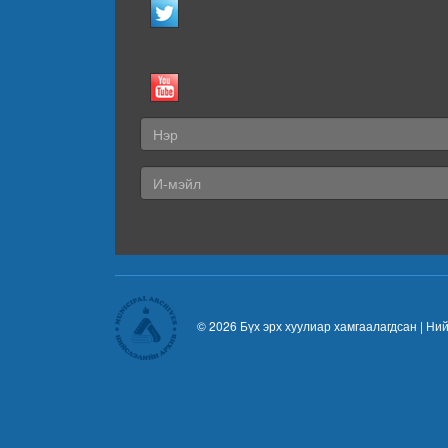
© 2026 Бүх эрх хуулиар хамгаалагдсан |
Ний