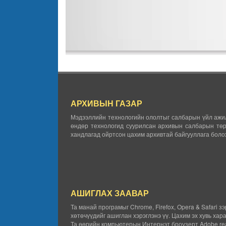
АРХИВЫН ГАЗАР
Мэдээллийн технологийн ололтыг салбарын үйл ажил
өндөр технологид суурилсан архивын салбарын төр
хандлагад ойртсон цахим архивтай байгууллага болох
АШИГЛАХ ЗААВАР
Та манай програмыг Chrome, Firefox, Opera & Safari з
хөтөчүүдийг ашиглан хэрэглэнэ үү. Цахим эх хувь хар
Та өөрийн компьютерын Интернэт броузерт Adobe rea