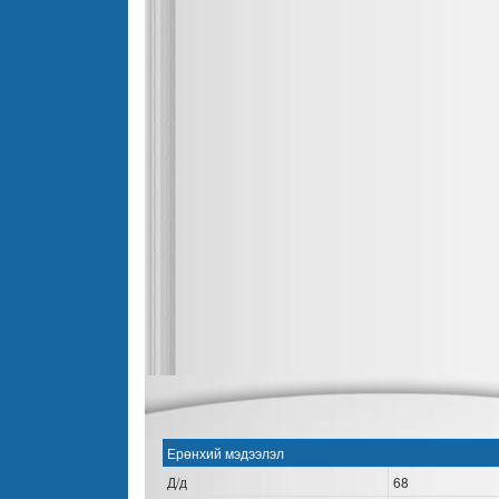
Ерөнхий мэдээлэл
Д/д
68