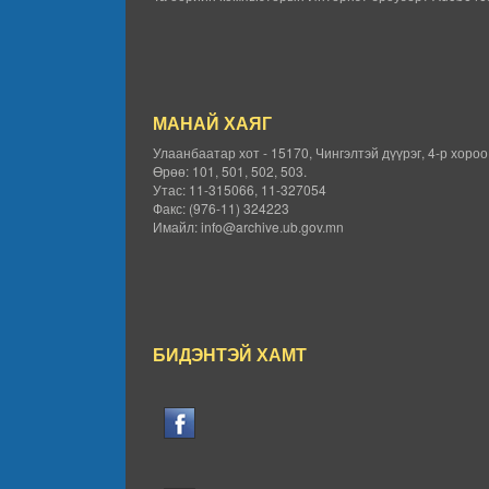
МАНАЙ ХАЯГ
Улаанбаатар хот - 15170, Чингэлтэй дүүрэг, 4-р хоро
Өрөө: 101, 501, 502, 503.
Утас: 11-315066, 11-327054
Факс: (976-11) 324223
Имайл: info@archive.ub.gov.mn
БИДЭНТЭЙ ХАМТ