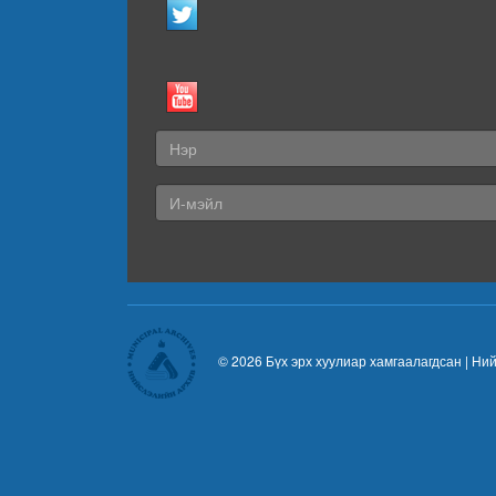
© 2026 Бүх эрх хуулиар хамгаалагдсан |
Ний