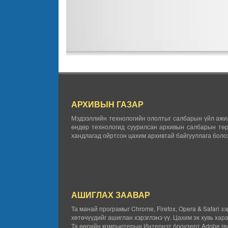
АРХИВЫН ГАЗАР
Мэдээллийн технологийн ололтыг салбарын үйл ажил
өндөр технологид суурилсан архивын салбарын төр
хандлагад ойртсон цахим архивтай байгууллага болох
АШИГЛАХ ЗААВАР
Та манай програмыг Chrome, Firefox, Opera & Safari з
хөтөчүүдийг ашиглан хэрэглэнэ үү. Цахим эх хувь хар
Та өөрийн компьютерын Интернэт броузерт Adobe rea