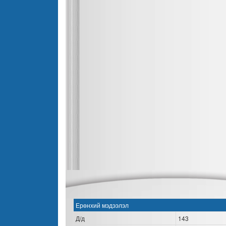
Ерөнхий мэдээлэл
Д/д
143