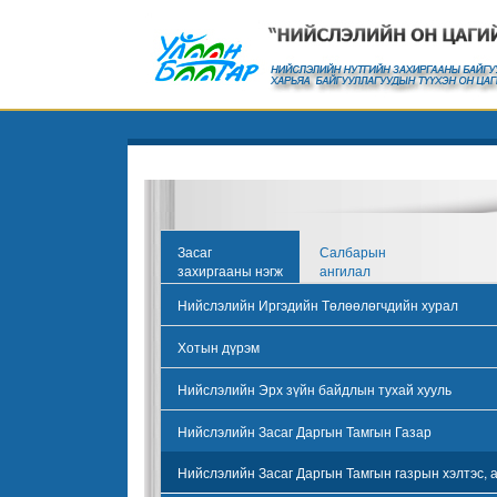
Засаг
Салбарын
захиргааны нэгж
ангилал
Нийслэлийн Иргэдийн Төлөөлөгчдийн хурал
Хотын дүрэм
Нийслэлийн Эрх зүйн байдлын тухай хууль
Нийслэлийн Засаг Даргын Тамгын Газар
Нийслэлийн Засаг Даргын Тамгын газрын хэлтэс, 