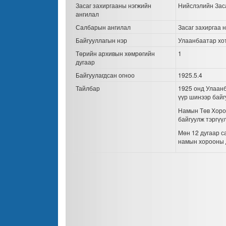
Засаг захиргааны нэгжийн
Нийслэлийн Заса
ангилал
Салбарын ангилал
Засаг захиргаа 
Байгууллагын нэр
Улаанбаатар хо
Төрийн архивын хөмрөгийн
1
дугаар
Байгуулагдсан огноо
1925.5.4
Тайлбар
1925 онд Улаан
үүр шинээр байг
Намын Төв Хороо
байгуулж тэргүү
Мөн 12 дугаар с
намын хорооны 