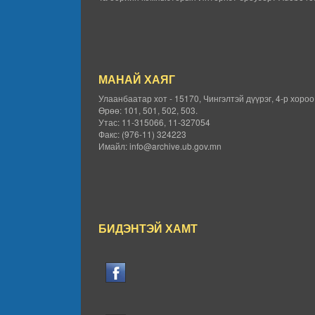
МАНАЙ ХАЯГ
Улаанбаатар хот - 15170, Чингэлтэй дүүрэг, 4-р хоро
Өрөө: 101, 501, 502, 503.
Утас: 11-315066, 11-327054
Факс: (976-11) 324223
Имайл: info@archive.ub.gov.mn
БИДЭНТЭЙ ХАМТ